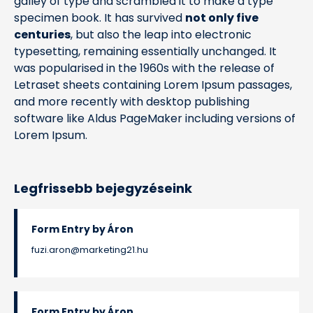
galley of type and scrambled it to make a type
specimen book. It has survived
not only five
centuries
, but also the leap into electronic
typesetting, remaining essentially unchanged. It
was popularised in the 1960s with the release of
Letraset sheets containing Lorem Ipsum passages,
and more recently with desktop publishing
software like Aldus PageMaker including versions of
Lorem Ipsum.
Legfrissebb bejegyzéseink
Form Entry by Áron
fuzi.aron@marketing21.hu
Form Entry by Áron