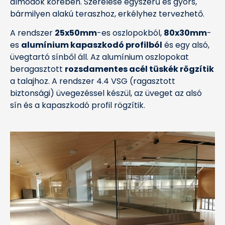
álmodók körében. Szerelése egyszerű és gyors,
bármilyen alakú teraszhoz, erkélyhez tervezhető.
A rendszer
25x50mm
-es oszlopokból,
80x30mm
-
es
alumínium kapaszkodó profilból
és egy alsó,
üvegtartó sínből áll. Az alumínium oszlopokat
beragasztott
rozsdamentes acél tüskék rögzítik
a talajhoz. A rendszer 4.4 VSG (ragasztott
biztonsági) üvegezéssel készül, az üveget az alsó
sín és a kapaszkodó profil rögzítik.