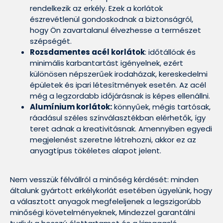
rendelkezik az erkély. Ezek a korlátok
észrevétlenül gondoskodnak a biztonságról,
hogy Ön zavartalanul élvezhesse a természet
szépségét.
Rozsdamentes acél korlátok
: időtállóak és
minimális karbantartást igényelnek, ezért
különösen népszerűek irodaházak, kereskedelmi
épületek és ipari létesítmények esetén. Az acél
még a legzordabb időjárásnak is képes ellenállni.
Alumínium korlátok:
könnyűek, mégis tartósak,
ráadásul széles színválasztékban elérhetők, így
teret adnak a kreativitásnak. Amennyiben egyedi
megjelenést szeretne létrehozni, akkor ez az
anyagtípus tökéletes alapot jelent.
Nem vesszük félvállról a minőség kérdését: minden
általunk gyártott erkélykorlát esetében ügyelünk, hogy
a választott anyagok megfeleljenek a legszigorúbb
minőségi követelményeknek, Mindezzel garantálni