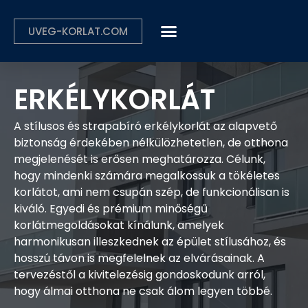
UVEG-KORLAT.COM
ERKÉLYKORLÁT
A stílusos és strapabíró erkélykorlát az alapvető
biztonság érdekében nélkülözhetetlen, de otthona
megjelenését is erősen meghatározza. Célunk,
hogy mindenki számára megalkossuk a tökéletes
korlátot, ami nem csupán szép, de funkcionálisan is
kiváló. Egyedi és prémium minőségű
korlátmegoldásokat kínálunk, amelyek
harmonikusan illeszkednek az épület stílusához, és
hosszú távon is megfelelnek az elvárásainak. A
tervezéstől a kivitelezésig gondoskodunk arról,
hogy álmai otthona ne csak álom legyen többé.