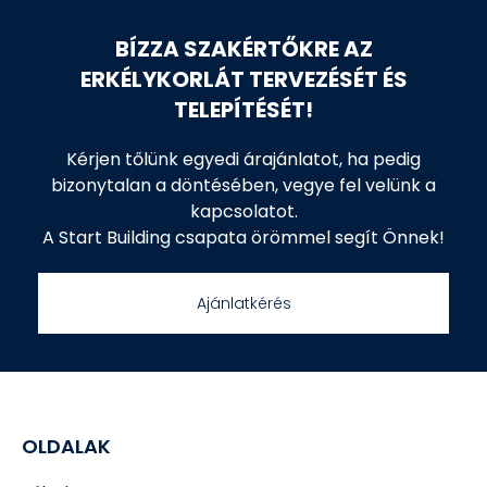
BÍZZA SZAKÉRTŐKRE AZ
ERKÉLYKORLÁT TERVEZÉSÉT ÉS
TELEPÍTÉSÉT!
Kérjen tőlünk egyedi
árajánlatot
, ha pedig
bizonytalan a döntésében,
v
egye fel velünk a
kapcsolatot
.
A Start Building csapata örömmel segít Önnek!
Ajánlatkérés
OLDALAK