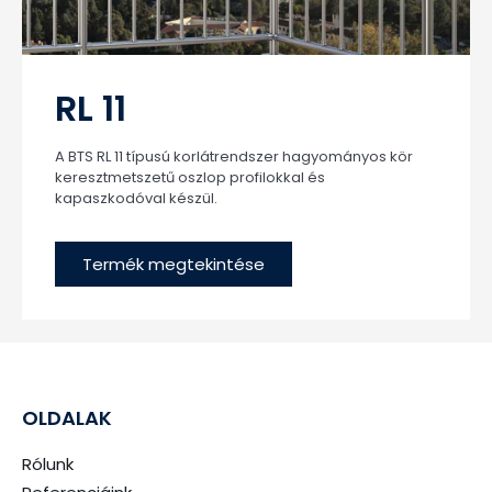
RL 11
A BTS RL 11 típusú korlátrendszer hagyományos kör
keresztmetszetű oszlop profilokkal és
kapaszkodóval készül.
Termék megtekintése
OLDALAK
Rólunk