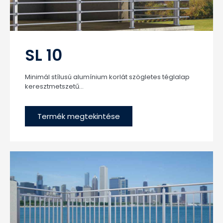
SL 10
Minimál stílusú alumínium korlát szögletes téglalap
keresztmetszetű...
Termék megtekintése