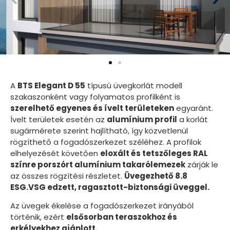
A
BTS Elegant D 55
típusú üvegkorlát modell
szakaszonként vagy folyamatos profilként is
szerelhető egyenes és ívelt területeken
egyaránt.
Ívelt területek esetén az
alumínium profil
a korlát
sugármérete szerint hajlítható, így közvetlenül
rögzíthető a fogadószerkezet széléhez. A profilok
elhelyezését követően
eloxált és tetszőleges RAL
színre porszórt alumínium takarólemezek
zárják le
az összes rögzítési részletet.
Üvegezhető 8.8
ESG.VSG edzett, ragasztott-biztonsági üveggel.
Az üvegek ékelése a fogadószerkezet irányából
történik, ezért
elsősorban teraszokhoz és
erkélyekhez ajánlott.