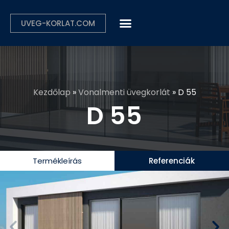
UVEG-KORLAT.COM
Kezdőlap
»
Vonalmenti üvegkorlát
»
D 55
D 55
Termékleírás
Referenciák