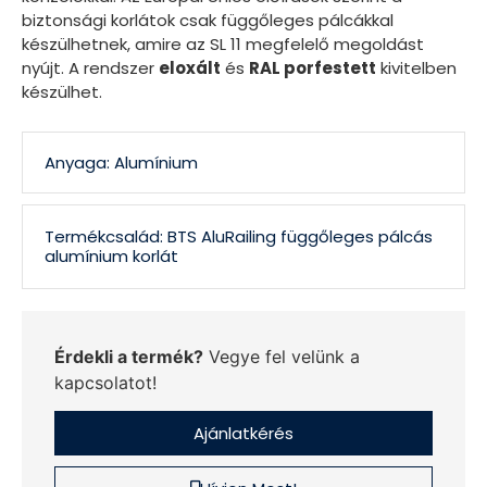
biztonsági korlátok csak függőleges pálcákkal
készülhetnek, amire az SL 11 megfelelő megoldást
nyújt. A rendszer
eloxált
és
RAL porfestett
kivitelben
készülhet.
Anyaga: Alumínium
Termékcsalád: BTS AluRailing függőleges pálcás
alumínium korlát
Érdekli a termék?
Vegye fel velünk a
kapcsolatot!
Ajánlatkérés