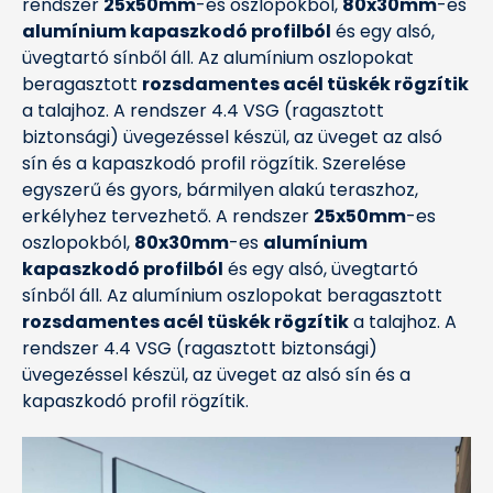
rendszer
25x50mm
-es oszlopokból,
80x30mm
-es
alumínium kapaszkodó profilból
és egy alsó,
üvegtartó sínből áll. Az alumínium oszlopokat
beragasztott
rozsdamentes acél tüskék rögzítik
a talajhoz. A rendszer 4.4 VSG (ragasztott
biztonsági) üvegezéssel készül, az üveget az alsó
sín és a kapaszkodó profil rögzítik. Szerelése
egyszerű és gyors, bármilyen alakú teraszhoz,
erkélyhez tervezhető. A rendszer
25x50mm
-es
oszlopokból,
80x30mm
-es
alumínium
kapaszkodó profilból
és egy alsó, üvegtartó
sínből áll. Az alumínium oszlopokat beragasztott
rozsdamentes acél tüskék rögzítik
a talajhoz. A
rendszer 4.4 VSG (ragasztott biztonsági)
üvegezéssel készül, az üveget az alsó sín és a
kapaszkodó profil rögzítik.