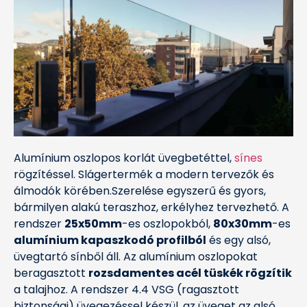
Alumínium oszlopos korlát üvegbetéttel,
sínes
rögzítéssel. Slágertermék a modern tervezők és
álmodók körében.Szerelése egyszerű és gyors,
bármilyen alakú teraszhoz, erkélyhez tervezhető. A
rendszer
25x50mm
-es oszlopokból,
80x30mm
-es
alumínium kapaszkodó profilból
és egy alsó,
üvegtartó sínből áll. Az alumínium oszlopokat
beragasztott
rozsdamentes acél tüskék rögzítik
a talajhoz. A rendszer 4.4 VSG (ragasztott
biztonsági) üvegezéssel készül, az üveget az alsó